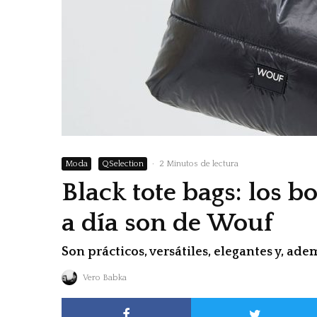
Moda
QSelection
·
2 Minutos de lectura
Black tote bags: los b
a día son de Wouf
Son prácticos, versátiles, elegantes y, ade
Vero Babka