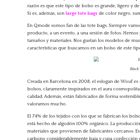
razón es que este tipo de bolso es grande, ligero y de 
Si es, además, son
large tote bags
de color negro, sum
En Qmode somos fan de las tote bags. Siempre vamos 
producto, a un evento, a una sesión de fotos. Hem
tamaños y materiales. Nos gustan los modelos de muc
características que buscamos en un bolso de este tip
Black 
Creada en Barcelona en 2008, el eslogan de Wouf es 
bolsos, claramente inspirados en el aura cosmopolita
calidad. Además, están fabricados de forma sostenible
valoramos mucho.
El 74% de los tejidos con los que se fabrican los bol
está hecho de algodón 100% orgánico. La producción, d
materiales que provienen de fabricantes cercanos. E
carbono considerablemente baja y cuya confección c