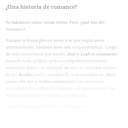
¿Una historia de romance?
Ya hablamos sobre temas tristes. Pero, ¿qué hay del
romance?
Aunque la trama gira en torno a lo que explicamos
anteriormente, también tiene una nota romántica. Luego
de una convivencia por meses,
Axel y Leah se enamoran
.
Durante todo el libro, ambos comparten momentos
realmente lindos, un ejemplo de esto es escuchar música
de los
Beatles
juntos, en específico las melodías de:
Here
comes the sun y Yellow submarine.
Las cuales son
nombradas en el libro y colaboran a proporcionarle esa
estética nostálgica/ romántica a la historia.
Aquí te dejamos el link de ambas canciones:
https://www.youtube.com/watch?v=KQetemT1sWc