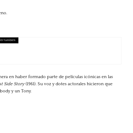
eno.
Ver también
imera en haber formado parte de películas icónicas en las
t Side Story
(1961). Su voz y dotes actorales hicieron que
body y un Tony.