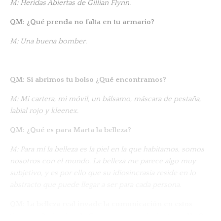
M: Heridas Abiertas de Gillian Flynn.
QM: ¿Qué prenda no falta en tu armario?
M: Una buena bomber.
QM: Si abrimos tu bolso ¿Qué encontramos?
M: Mi cartera, mi móvil, un bálsamo, máscara de pestaña,
labial rojo y kleenex.
QM: ¿Qué es para Marta la belleza?
M: Para mí la belleza es la piel en la que habitamos, somos
nosotros con el mundo. La belleza me parece algo muy
subjetivo, y es por ello que su idiosincrasia reside en lo
abstracto que puede llegar a ser para cada persona.
QM: La belleza real invade la comunicación en estos
tiempo ¿Qué opinas? ¿Crees es un movimiento real? ¿O