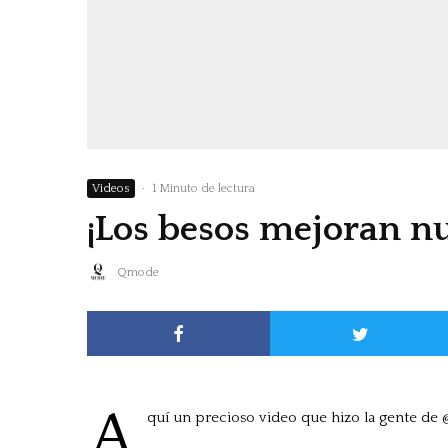
Videos
·
1 Minuto de lectura
¡Los besos mejoran nu
Qmode
A
quí un precioso video que hizo la gente de