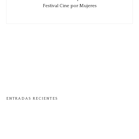
Festival Cine por Mujeres
ENTRADAS RECIENTES
Nina Torres lleva la suplementación femenina a TikTok
Shop