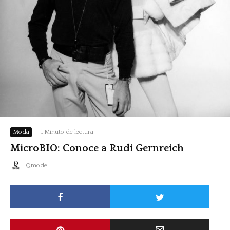
Moda
·
1 Minuto de lectura
MicroBIO: Conoce a Rudi Gernreich
Qmode