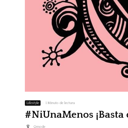
Lifestyle
·
1 Minuto de lectura
#NiUnaMenos ¡Basta d
Qmode