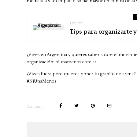
mediática y un impacto social mayor en contra de la v
Lifestyle
Tips para organizarte y
¿Vives en Argentina y quieres saber sobre el movimien
organización:
niunamenos.com.ar
¿Vives fuera pero quieres poner tu granito de arena? 
#NiUnaMenos
Compartir