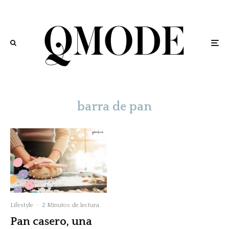
barra de pan
Lifestyle
·
2 Minutos de lectura
Pan casero, una