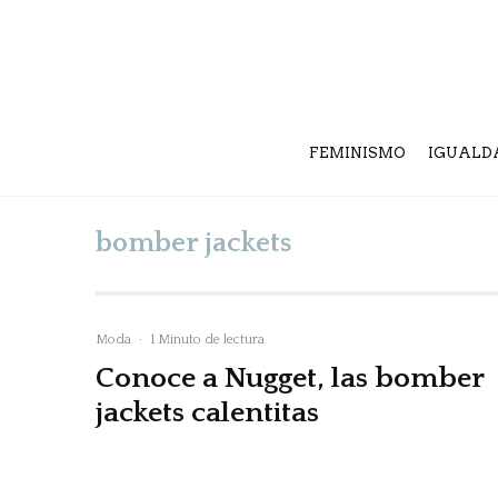
FEMINISMO
IGUALD
bomber jackets
Moda
·
1 Minuto de lectura
Conoce a Nugget, las bomber
jackets calentitas