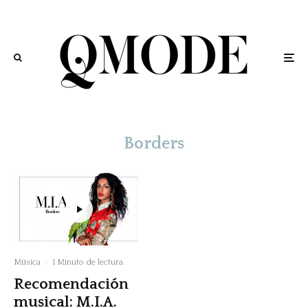
Borders
Música
·
1 Minuto de lectura
Recomendación
musical: M.I.A.