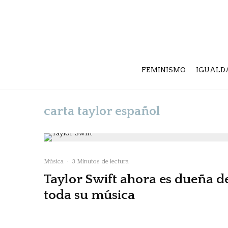
FEMINISMO
IGUALD
carta taylor español
Música
·
3 Minutos de lectura
Taylor Swift ahora es dueña d
toda su música