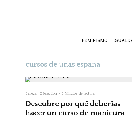
FEMINISMO
IGUALD
cursos de uñas españa
Belleza
QSelection
·
3 Minutos de lectura
Descubre por qué deberías
hacer un curso de manicura