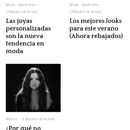
Moda
QSelection
·
Moda
QSelection
·
3 Minutos de lectura
2 Minutos de lectura
Las joyas
Los mejores looks
personalizadas
para este verano
son la nueva
(Ahora rebajados)
tendencia en
moda
Música
·
2 Minutos de lectura
¿Por qué no