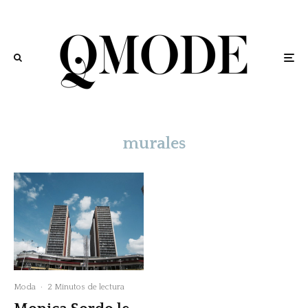
murales
Moda
·
2 Minutos de lectura