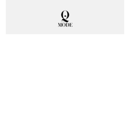
Qmode
⚡️Somos una revista para chicas con contenido
diferente e inspirador⚡️