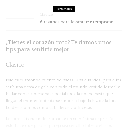
Ver también
Lifestyle
6 razones para levantarse temprano
¿Tienes el corazón roto? Te damos unos
tips para sentirte mejor
Clásico
Este es el amor de cuento de hadas. Una cita ideal para ellos
sería una fiesta de gala con todo el mundo vestido formal y
bailar con esa persona especial toda la noche hasta que
llegue el momento de darse un beso bajo la luz de la luna.
Lo describimos como caballeros y princesas.
Los pro: Disfrutan del romance en su máxima expresión,
esto hace que para su pareja sea sencillo interpretarlos.