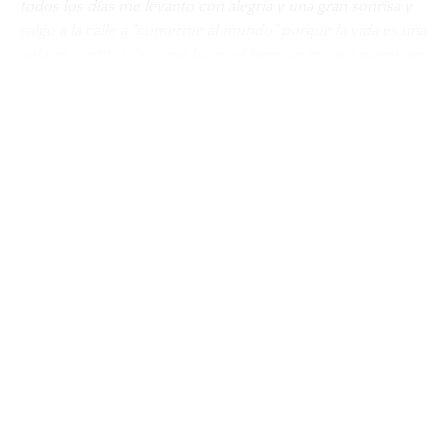
todos los días me levanto con alegría y una gran sonrisa y
salgo a la calle a “comerme al mundo” porque la vida es una
sola, es cortita y hay que hacer el bien sin mirar a quien, ser
positivos y trabajar siempre en pro de un mundo mejor.
QM: ¿Cómo has logrado balancear tus roles como
MOSTRAR MÁS
madre, empresaria, modelo, y presentadora?
Daniela Kosán: Tengo bastantes “ayudantes” (risas). ¡Mi
Compartir
esposo y mi madre me ayudan muchísimo! Ellos y yo
establecemos horarios para cumplir a cabalidad con las
obligaciones del hogar y las de mi hijo mientras estoy
viajando. También mi manager Jesica Vivas y mi Agencia
Bookings IMA son los encargados de hacerme la agenda
para cumplir no solo con el mundo “offline” sino también
(ahora con todas las plataformas digitales), ese mundo
“online” tan demandante pero necesario hoy día.
QM: ¿Tienes
guilty pleasures
?