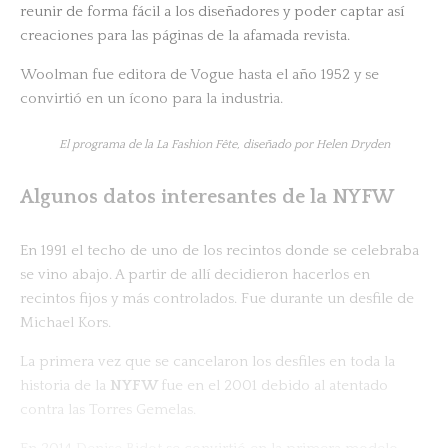
reunir de forma fácil a los diseñadores y poder captar así
creaciones para las páginas de la afamada revista.
Woolman fue editora de Vogue hasta el año 1952 y se
convirtió en un ícono para la industria.
El programa de la La Fashion Fête, diseñado por Helen Dryden
Algunos datos interesantes de la NYFW
En 1991 el techo de uno de los recintos donde se celebraba
se vino abajo. A partir de allí decidieron hacerlos en
recintos fijos y más controlados. Fue durante un desfile de
Michael Kors.
La primera vez que se cancelaron los desfiles en toda la
historia de la
NYFW
fue en el 2001 debido al atentado
contra las Torres Gemelas.