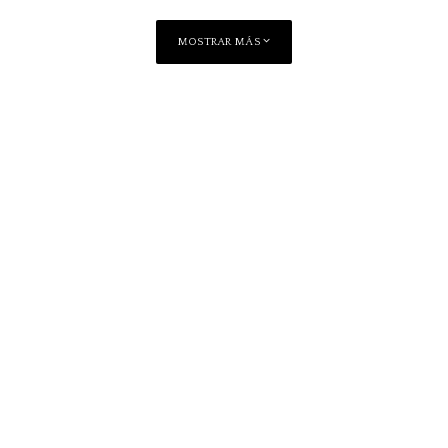
MOSTRAR MÁS
Compartir
Vero Babka
Amante de los vinos y la buena vida 🍷
Feminista💪🏻 colaboradora de @qmodees