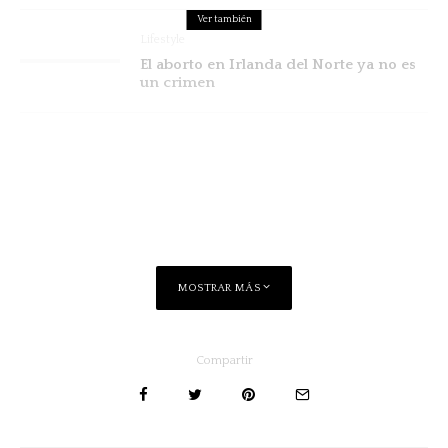
Ver también
Lifestyle
El aborto en Irlanda del Norte ya no es
un crimen
MOSTRAR MÁS
Compartir