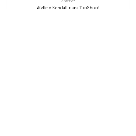
Anterior
¡Kylie y Kendall para TopShop!
Siguiente
QMode y la amistad
ENTRADAS RECIENTES