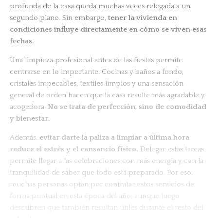
profunda de la casa queda muchas veces relegada a un
segundo plano. Sin embargo,
tener la vivienda en
condiciones influye directamente en cómo se viven esas
fechas.
Una limpieza profesional antes de las fiestas permite
centrarse en lo importante. Cocinas y baños a fondo,
cristales impecables, textiles limpios y una sensación
general de orden hacen que la casa resulte más agradable y
acogedora.
No se trata de perfección, sino de comodidad
y bienestar.
Además,
evitar darte la paliza a limpiar a última hora
reduce el estrés y el cansancio físico.
Delegar estas tareas
permite llegar a las celebraciones con más energía y con la
tranquilidad de saber que todo está preparado. Por eso,
muchas personas optan por contratar estos servicios de
forma puntual en esta época del año, aunque luego
descubren que también resultan útiles durante el resto del