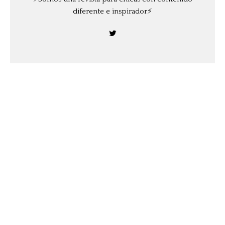
diferente e inspirador⚡️
Anterior
Celebremos aniversarios musicales
Siguiente
Tenerife: ¿Tienes una voz única? Participa en
el I-Sing con estas canciones