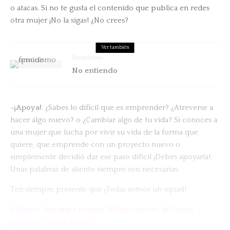
o atacas. Si no te gusta el contenido que publica en redes
otra mujer ¡No la sigas! ¿No crees?
Ver también
Feminismo
No entiendo
-¡Apoya!
: ¿Sabes lo difícil que es emprender? ¿Atreverse a
hacer algo nuevo? o ¿Cambiar algo de tu vida? Si conoces a
una mujer que lucha por vivir su vida de la forma que
quiere, que emprende con un proyecto nuevo o
simplemente decidió dar ese paso difícil ¡Debes apoyarla!.
Unas palabras de aliento siempre son necesarias.
Ten siempre presente que ¡Todas somos un squad!
¿Quieres descargar nuestra último número de forma
gratuita?
Haz click aquí