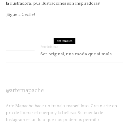
la ilustradora. ¡Sus ilustraciones son inspiradoras!
¡Sigue a Cecile!
Ver también
Feminismo
Ser original, una moda que si mola
@artemapache
Arte Mapache hace un trabajo maravilloso. Crean arte en
pro de liberar el cuerpo y la belleza. Su cuenta de
Instagram es un lujo que nos podemos permitir.