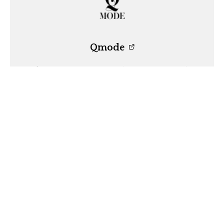
Qmode
⚡️Somos una revista para chicas con contenido
diferente e inspirador⚡️
Anterior
Destinos para viajar con amigas