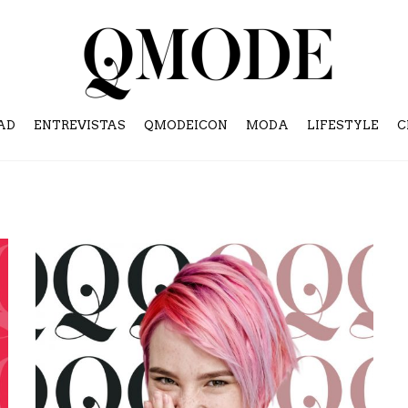
AD
ENTREVISTAS
QMODEICON
MODA
LIFESTYLE
C