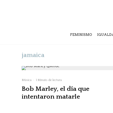
FEMINISMO
IGUALD
jamaica
Música
·
1 Minuto de lectura
Bob Marley, el día que
intentaron matarle