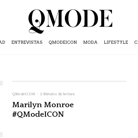
AD
ENTREVISTAS
QMODEICON
MODA
LIFESTYLE
C
QModeICON
·
2 Minutos de lectura
Marilyn Monroe
#QModeICON