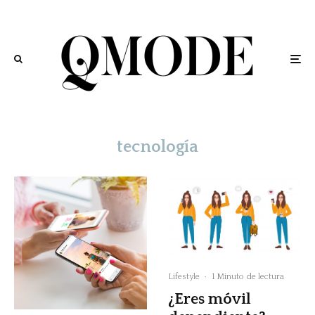
tecnología
Lifestyle
·
1 Minuto de lectura
¿Eres móvil