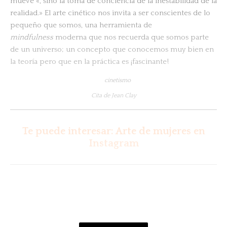
mueve «, sino la toma de conciencia de la inestabilidad de la
realidad.» El arte cinético nos invita a ser conscientes de lo
pequeño que somos, una herramienta de
mindfulness
moderna que nos recuerda que somos parte
de un universo; un concepto que conocemos muy bien en
la teoría pero que en la práctica es ¡fascinante!
Cita de Jean Clay
Te puede interesar: Arte de mujeres en
Instagram