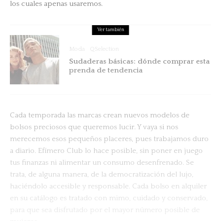
los cuales apenas usaremos.
Ver también
Moda
QSelection
Sudaderas básicas: dónde comprar esta
prenda de tendencia
Cada temporada las marcas crean nuevos modelos de
bolsos preciosos que queremos lucir. Y vaya si nos
merecemos esos pequeños placeres, pues trabajamos duro
a diario. Efímero Club lo hace posible, sin poner en juego
tus finanzas ni alimentar un consumo desenfrenado. Se
trata, de alguna manera, de la democratización del lujo,
haciéndolo accesible y responsable. Cada bolso en alquiler
en su catálogo es tratado con mimo, cuidado y conservado,
para que sea disfrutado por el mayor número posible de