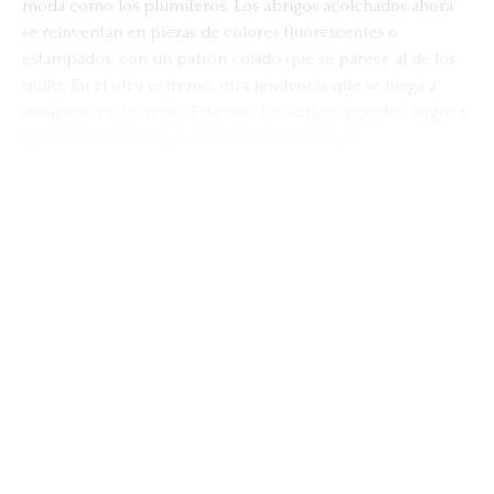
moda como los plumíferos. Los abrigos acolchados ahora
se reinventan en piezas de colores fluorescentes o
estampados, con un patrón cosido que se parece al de los
quilts. En el otro extremo, otra tendencia que se niega a
desaparecer: los maxi. Este año, los abrigos grandes, largos y
de corte recto recuperan el clásico color gris.
MOSTRAR MÁS
Compartir