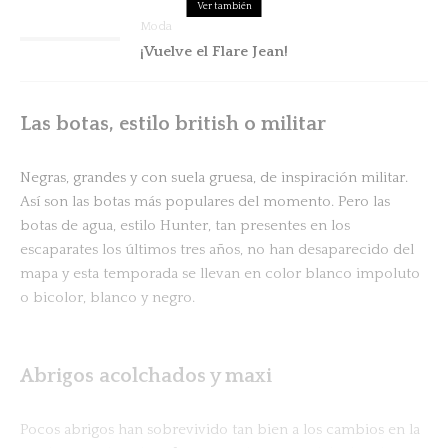
Ver también
Moda
¡Vuelve el Flare Jean!
Las botas, estilo british o militar
Negras, grandes y con suela gruesa, de inspiración militar.
Así son las botas más populares del momento. Pero las
botas de agua, estilo Hunter, tan presentes en los
escaparates los últimos tres años, no han desaparecido del
mapa y esta temporada se llevan en color blanco impoluto
o bicolor, blanco y negro.
Abrigos acolchados y maxi
Pocos abrigos han sobrevivido tan bien a los cambios en la