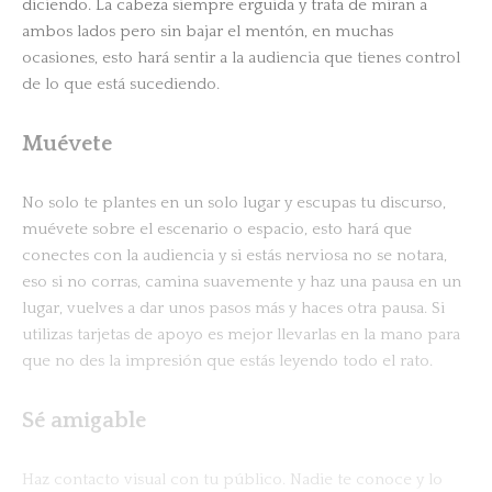
diciendo. La cabeza siempre erguida y trata de miran a
ambos lados pero sin bajar el mentón, en muchas
ocasiones, esto hará sentir a la audiencia que tienes control
de lo que está sucediendo.
Muévete
No solo te plantes en un solo lugar y escupas tu discurso,
muévete sobre el escenario o espacio, esto hará que
conectes con la audiencia y si estás nerviosa no se notara,
eso si no corras, camina suavemente y haz una pausa en un
lugar, vuelves a dar unos pasos más y haces otra pausa. Si
utilizas tarjetas de apoyo es mejor llevarlas en la mano para
que no des la impresión que estás leyendo todo el rato.
Sé amigable
Haz contacto visual con tu público. Nadie te conoce y lo