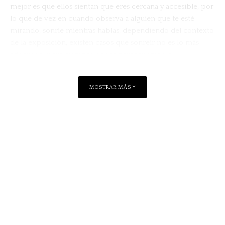
mejor es que ellos sientan que eres cercana y accesible, por
lo que de vez en cuando observa a alguien que te esté
mirando, sonríe mientras hablas, dependiendo del contexto
de la exposición, existen casos que sonreír no es lo más
adecuado, pero siempre debes parecer amable.
Ver también
MOSTRAR MÁS
Belleza
Lifestyle
Descubre las ventajas de la depilación
láser
Compartir
Proyecta tu voz, sin gritar y esforzar tus cuerdas vocales es
importante que te hagas escuchar, trata de alzar tu voz para
tener más presencia y autoridad en el escenario. Utiliza
diferente todos para mantener a la audiencia intrigados de
que vendrá luego. Como si narramos un cuento a niños