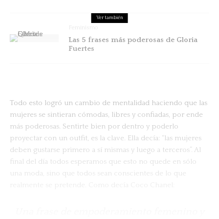
Ver también
Feminismo
Las 5 frases más poderosas de Gloria
Fuertes
Todo esto logró un cambio de mentalidad haciendo que las
mujeres se sintieran cómodas, libres y confiadas, por ende
más poderosas. Sentirte bien por dentro y poderlo
proyectar con un outfit, es la clave. Ella decía: “las mujeres
deben gustarse primero a sí mismas y luego a terceros”. Al
final del día todos esperamos que esto no quede en sólo
una moda, sino que todos sean conscientes de lo que
realmente se pretende. Como decía Coco Chanel:
Una frase de empoderamiento femenino y