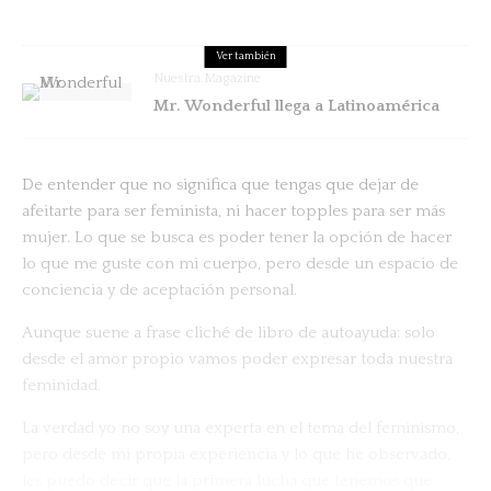
Ver también
Nuestra Magazine
Mr. Wonderful llega a Latinoamérica
De entender que no significa que tengas que dejar de
afeitarte para ser feminista, ni hacer topples para ser más
mujer. Lo que se busca es poder tener la opción de hacer
lo que me guste con mi cuerpo, pero desde un espacio de
conciencia y de aceptación personal.
Aunque suene a frase cliché de libro de autoayuda: solo
desde el amor propio vamos poder expresar toda nuestra
feminidad.
La verdad yo no soy una experta en el tema del feminismo,
pero desde mi propia experiencia y lo que he observado,
les puedo decir que la primera lucha que tenemos que