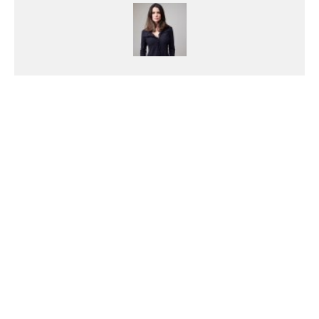
Eva Vigouroux
Ingeniero industrial, modelo y Co-Fundadora
de QMode
Anterior
Frida Kahlo es pura inspiración #QModeIcon