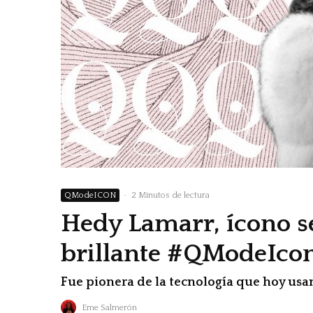
QModeICON
·
2 Minutos de lectura
Hedy Lamarr, ícono 
brillante #QModeIco
Fue pionera de la tecnología que hoy usan 
Eme Salmerón