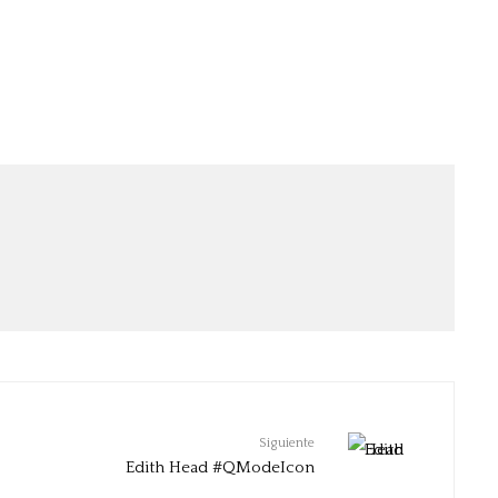
Siguiente
Edith Head #QModeIcon