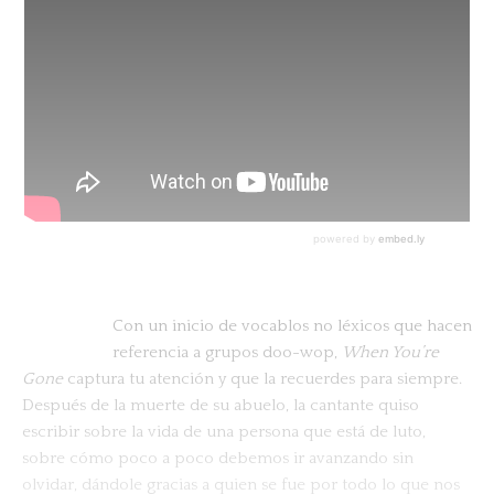
Con un inicio de vocablos no léxicos que hacen
referencia a grupos doo-wop,
When You’re
Gone
captura tu atención y que la recuerdes para siempre.
Después de la muerte de su abuelo, la cantante quiso
escribir sobre la vida de una persona que está de luto,
sobre cómo poco a poco debemos ir avanzando sin
olvidar, dándole gracias a quien se fue por todo lo que nos