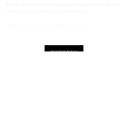
dio y lo que nos hizo sentir porque aunque no esté en esta
realidad, sigue presente en nuestra historia.
1.
The Cranberries # 1:
Zombie
MOSTRAR MÁS
Compartir