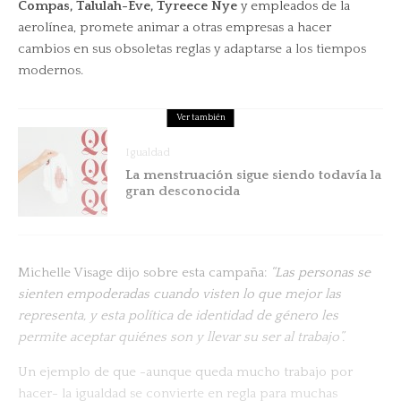
Compas, Talulah-Eve, Tyreece Nye
y empleados de la
aerolínea, promete animar a otras empresas a hacer
cambios en sus obsoletas reglas y adaptarse a los tiempos
modernos.
Ver también
Igualdad
La menstruación sigue siendo todavía la
gran desconocida
Michelle Visage dijo sobre esta campaña:
“
Las personas se
sienten empoderadas cuando visten lo que mejor las
representa, y esta política de identidad de género les
permite aceptar quiénes son y llevar su ser al trabajo”.
Un ejemplo de que -aunque queda mucho trabajo por
hacer- la igualdad se convierte en regla para muchas