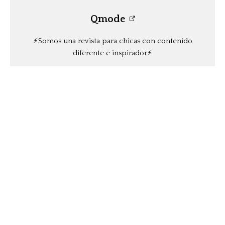
Qmode
⚡️Somos una revista para chicas con contenido
diferente e inspirador⚡️
Anterior
Qué es CoolSculpting y cómo elimina la grasa
localizada sin cirugía