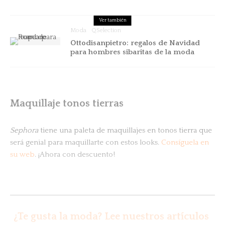
Ver también
Moda
QSelection
Ottodisanpietro: regalos de Navidad
para hombres sibaritas de la moda
Maquillaje tonos tierras
Sephora
tiene una paleta de maquillajes en tonos tierra que
será genial para maquillarte con estos looks.
Consíguela en
su web
. ¡Ahora con descuento!
¿Te gusta la moda? Lee nuestros artículos