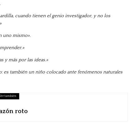
.
rdilla, cuando tienen el genio investigador, y no los
»
en uno mismo».
comprender.»
s y más por las ideas.»
ico: es también un niño colocado ante fenómenos naturales
Ver también
azón roto