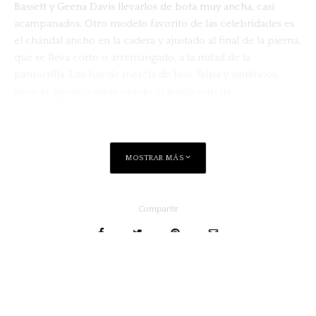
Bassett y Geena Davis llevarlos de bota muy ancha, casi
acampanados. Otro modelo favorito de las celebridades es
el chándal ancho en la cadera y ajustado al final de la pierna,
que se lleva corto o arremangado, a la mitad de la
pantorrilla. Los hay de mezcla de lino, felpa y sintéticos,
pero el algodón sigue siendo el tejido estrella.
MOSTRAR MÁS
Compartir