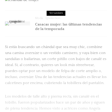
Ver también
Moda
QSelection
Casacas mujer: las últimas tendencias
de la temporada
Si estás buscando un chándal que sea muy chic, combine
una camisa
oversize
o un vestido camisero, y vaya bien con
sandalias o bailarinas, un corte pitillo con bajos de canalé es
ideal. Si, al contrario, quieres un look más streetwear,
puedes optar por un modelo de felpa de corte amplio o,
incluso,
oversize
. Una de las tendencias actuales es llevar los
calcetines por encima, cubriendo la tobillera del pantalón.
Los modelos de talle alto y pierna recta, sin canalé en el
tobillo, fueron popularizados hace un par de años y siguen
de plena tendencia. Hemos visto a actrices como Angela