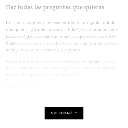
Haz todas las preguntas que quieras
No sientas vergüenza en ese momento, pregunta todo lo
que quieras. ¿Dónde compró la tinta?¿ Cuántos años tiene
tatuando? ¿Durmió bien anoche? ¡Lo que se te ocurra! Al
final eres el cliente y el debe darte un buen servicio, y este
incluye responder todas tus preguntas.
Ahora por último, debes recordar que un tatuaje es para
toda la vida, no es una moda y por eso debes reflexionar
mucho al respecto antes de hacértelo.
Escrito por
QMode
MOSTRAR MÁS