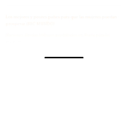
Los mejores y peores países para que las mujeres puedan
prosperar (BBC MUNDO)
Naciones Unidas trabajos prohibidos en Rusia para las
mujeres
Estudio Banco Mundial sobre Mujer, empresa y derecho
MOSTRAR MÁS
¿Quieres saber más datos sobre
desigualdad?
Compartir