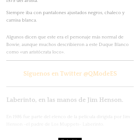
1975 del artista.
Siempre iba con pantalones ajustados negros, chaleco y
camisa blanca.
Algunos dicen que este era el personaje más normal de
Bowie, aunque muchos describieron a este Duque Blanco
como «un aristócrata loco».
Síguenos en Twitter @QModeES
Laberinto, en las manos de Jim Henson.
En 1986 fue parte del elenco de la película dirigida por Jim
Henson -el padre de Los Muppets- Laberinto.