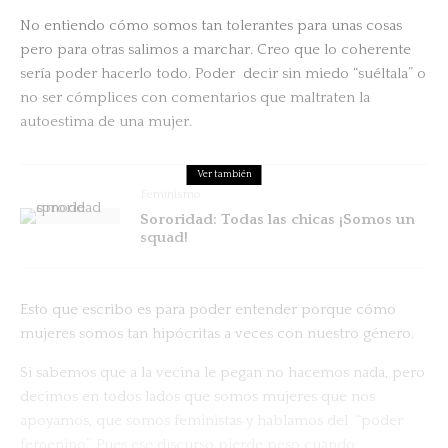
No entiendo cómo somos tan tolerantes para unas cosas
pero para otras salimos a marchar. Creo que lo coherente
sería poder hacerlo todo. Poder decir sin miedo “suéltala” o
no ser cómplices con comentarios que maltraten la
autoestima de una mujer.
Ver también
Feminismo
Sororidad: Todas las chicas ¡Somos un
squad!
Esto que escribo es para poder entender porque cómo
mujeres somos tan hipócritas a veces con nuestro género.
Si sabemos que a la vecina le pegan no hacemos nada, pero
decimos en todos lados que somos mujeres que nos
apoyamos, que somos feministas y hablamos del “poder
femenino”. Pues ese discurso pierde peso cuando