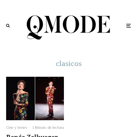
clasicos
Cine y Series
·
1 Minuto de lectura