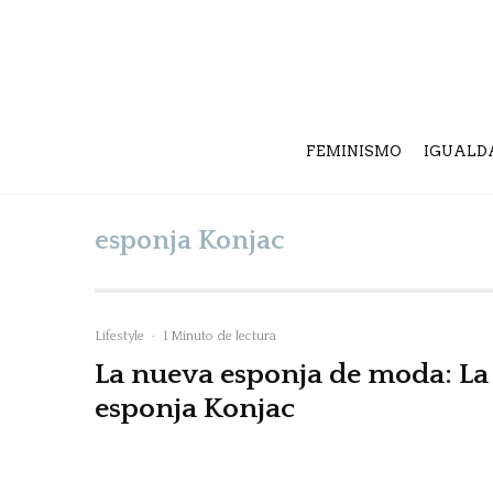
FEMINISMO
IGUALD
esponja Konjac
Lifestyle
·
1 Minuto de lectura
La nueva esponja de moda: La
esponja Konjac