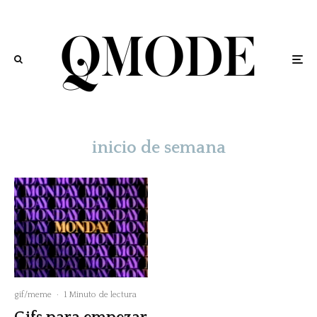
inicio de semana
gif/meme
·
1 Minuto de lectura