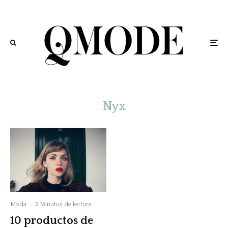
Nyx
Moda
·
3 Minutos de lectura
10 productos de