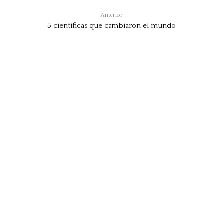
Anterior
5 científicas que cambiaron el mundo
Siguiente
Fundas para iPhone 11: 5 modelos para
proteger tu móvil con estilo