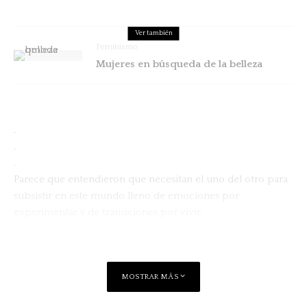
Ver también
Feminismo
Mujeres en búsqueda de la belleza
.
.
.
Parece que entendieron que necesitan el uno del otro para
subsistir en este mundo lleno de emociones por
experimentar y de transiciones por vivir.
MOSTRAR MÁS