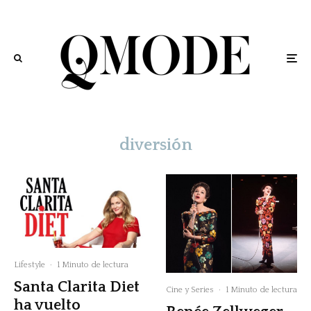
diversión
Lifestyle
·
1 Minuto de lectura
Santa Clarita Diet
Cine y Series
·
1 Minuto de lectura
ha vuelto